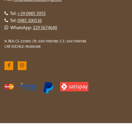
Tel:
+39 0985 3955
Tel:
0985 300536
WhatsApp:
329 5674640
N. REA: CS-233905 | P.I.: 03417090788 | C.F.: 03417090788
CAP. SOCIALE: 90.000,00€