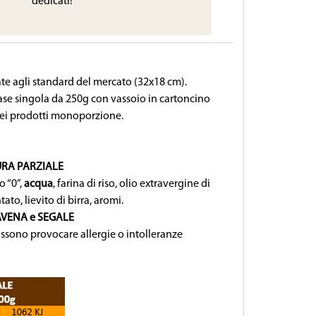
dedicati!
ate agli standard del mercato (32x18 cm).
ase singola da 250g con vassoio in cartoncino
 dei prodotti monoporzione.
RA PARZIALE
o “0”,
acqua
, farina di riso, olio extravergine di
ato, lievito di birra, aromi.
AVENA e SEGALE
ssono provocare allergie o intolleranze