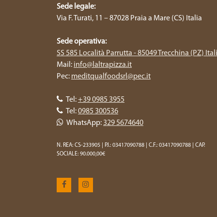
Sede legale:
Via F. Turati, 11 – 87028 Praia a Mare (CS) Italia
Sede operativa:
SS 585 Località Parrutta - 85049 Trecchina (PZ) Ital
Mail:
info@laltrapizza.it
Pec:
meditqualfoodsrl@pec.it
Tel:
+39 0985 3955
Tel:
0985 300536
WhatsApp:
329 5674640
N. REA: CS-233905 | P.I.: 03417090788 | C.F.: 03417090788 | CAP.
SOCIALE: 90.000,00€