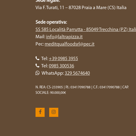
Sede legale:
Via F. Turati, 11 – 87028 Praia a Mare (CS) Italia
Sede operativa:
SS 585 Località Parrutta - 85049 Trecchina (PZ) Ital
Mail:
info@laltrapizza.it
Pec:
meditqualfoodsrl@pec.it
Tel:
+39 0985 3955
Tel:
0985 300536
WhatsApp:
329 5674640
N. REA: CS-233905 | P.I.: 03417090788 | C.F.: 03417090788 | CAP.
SOCIALE: 90.000,00€